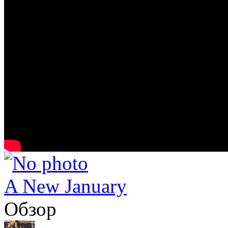
A New January
Обзор