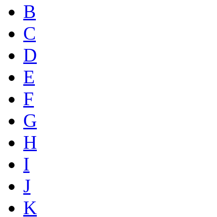
B
C
D
E
F
G
H
I
J
K