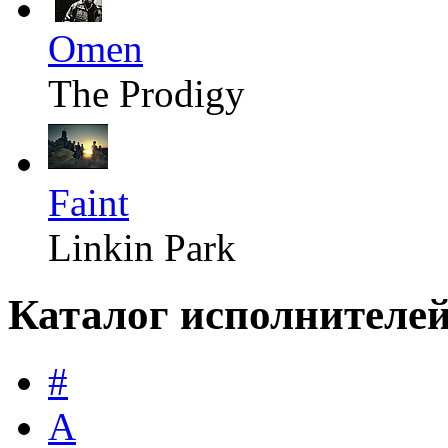
Omen
The Prodigy
Faint
Linkin Park
Каталог исполнителе
#
A