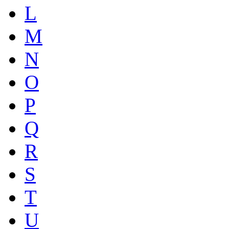
L
M
N
O
P
Q
R
S
T
U