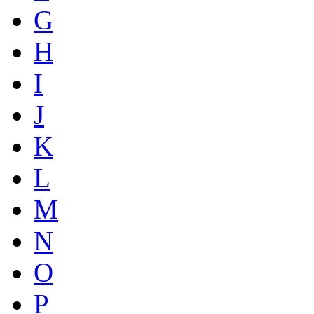
G
H
I
J
K
L
M
N
O
P