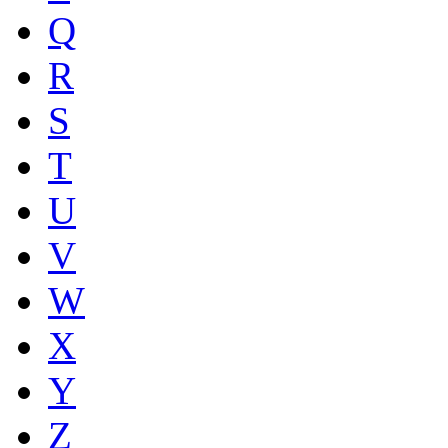
Q
R
S
T
U
V
W
X
Y
Z