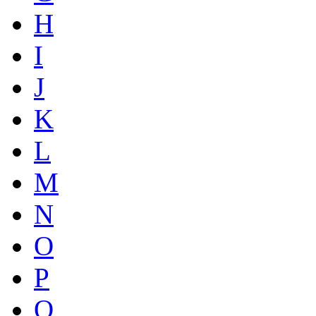
H
I
J
K
L
M
N
O
P
Q