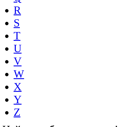
R
S
T
U
V
W
X
Y
Z