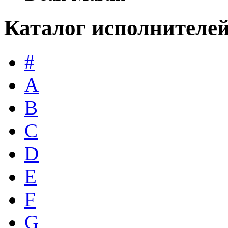
Каталог исполнителе
#
A
B
C
D
E
F
G