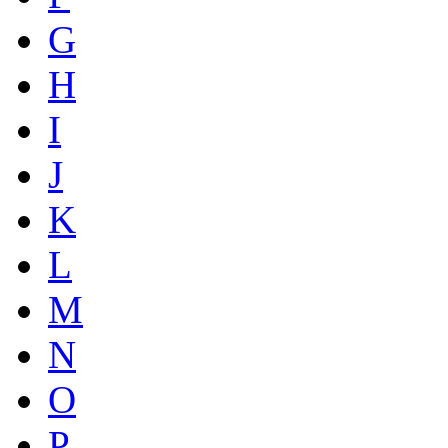
G
H
I
J
K
L
M
N
O
P