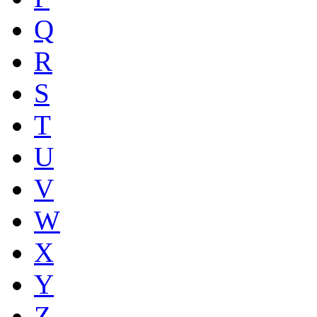
Q
R
S
T
U
V
W
X
Y
Z