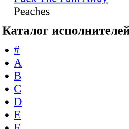
Peaches
Каталог исполнителе
#
A
B
C
D
E
F