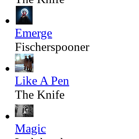
Emerge
Fischerspooner
Like A Pen
The Knife
Magic