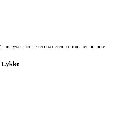
бы получать новые тексты песен и последние новости.
g Lykke