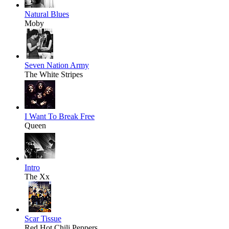
Natural Blues
Moby
Seven Nation Army
The White Stripes
I Want To Break Free
Queen
Intro
The Xx
Scar Tissue
Red Hot Chili Peppers