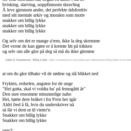
hvisking, slarving, uoppfinnsom skravling
Å leve gjennom andre, det perfekte tidsfordriv
med sitt mentale arkiv og moralen som motiv
snakker om billig lykke
snakker om billig lykke
snakker om billig lykke
Og selv om det er mange a'rem, ikke la deg skremme
Det verste de kan gjøre er å kremte litt på trikken
og selv om alle glor på deg så må du ikke glemme
Jokke & Valentinerne - Billig Lykke
- http://ru.motolyrics.com/jokke-and-valentinerne/billig-lykke-lyrics.ht
at om du glor tilbake vil de rødme og slå blikket ned
Frykten, redselen, angsten for de unge
"Hei gutta, skal vi voldta hu' på femogåtti år"
Den sure ensomme misunnelige nabo
Hei, hørte dere bråket i fra 9'ern her igår
Aldri fred å få, hvis du underskriver nå
så får vi dem ut til vinter'n
Snakker om billig lykke
Snakker om billig lykke
vers2: