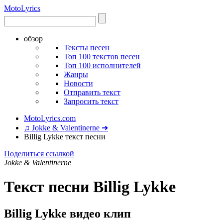
Moto
Lyrics
обзор
Тексты песен
Топ 100 текстов песен
Топ 100 исполнителей
Жанры
Новости
Отправить текст
Запросить текст
MotoLyrics.com
♫ Jokke & Valentinerne ➜
Billig Lykke текст песни
Поделиться ссылкой
Jokke & Valentinerne
Текст песни Billig Lykke
Billig Lykke видео клип