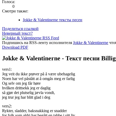
Голоса:
0
Смотри также:
Jokke & Valentinerne тексты песен
Поделиться ссылкой
Неверный текст?
Подпишись на RSS-ленту исполнителя
Jokke & Valentinerne
что
Download PDF
Jokke & Valentinerne - Текст песни Billi
vers1:
Jeg veit du ikke prøver på å være ubehagelig
Noen har vel påstått at å omgås meg er farlig
Og selv om jeg får høre
hvilken drittsekk jeg er daglig
så gjør det plutselig jævla vondt,
jeg trur jeg har blitt glad i deg
vers2:
Rykter, sladder, baksnakking er snadder
for folk som aldri har begått en tabbe i sitt liv