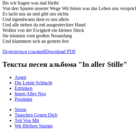
Bis wir fragen was mal bleibt
Von den Spuren unserer Wege Wir hören was das Leben uns verspric
Es lacht uns an und gibt uns nichts
Und irgendwann lässt es uns allein
Und alle stehen da mit ausgestreckter Hand
Wollen von der Ewigkeit ein kleines Stück
Sie träumen vom großen Neuanfang
Und klammern sich an gestern fest
Поделиться ссылкой
Download PDF
Тексты песен альбома "In aller Stille"
Angst
Die Letzte Schlacht
Ertrinken
Innen Alles Neu
Pessimist
Strom
Tauschen Gegen Dich
Teil Von Mir
Wir Bleiben Stumm