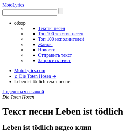
Moto
Lyrics
обзор
Тексты песен
Топ 100 текстов песен
Топ 100 исполнителей
Жанры
Новости
Отправить текст
Запросить текст
MotoLyrics.com
♫ Die Toten Hosen ➜
Leben ist tödlich текст песни
Поделиться ссылкой
Die Toten Hosen
Текст песни Leben ist tödlich
Leben ist tödlich видео клип