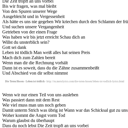
Die Zeit tropft an uns vorbei
Bis wir fragen, was mal bleibt
Von den Spuren unserer Wege
Ausgebleicht und in Vergessenheit
Als hätte es uns nie gegeben Wir kriechen durch den Schlamm der fr
Und suchen unsere Vergangenheit
Getrieben von der einen Frage
Was haben wir bis jetzt erreicht Schau dich an
Willst du unsterblich sein?
Gott sei dank
Leben ist tödlich Man weiß alles hat seinen Preis
Mach dich zum Zahlen bereit
Wenn man dir die Rechnung vorhält
Dann ist es soweit, dass du die Zähne zusammenbeißt
Und Abschied von dir selbst nimmst
Die Toten Hosen - Leben ist tödlich
- http://ru.motolyrics.com/die-toten-hosen/leben-ist-todlich-lyrics.html
Wenn wir nur einen Teil von uns ausleben
Was passiert dann mit dem Rest
Wie viel muss man uns noch geben
Damit unterm Strich was übrig ist Wann war das Schicksal gut zu uns
Woher kommt die Angst vorm Tod
Warum glaubst du überhaupt
Dass du noch lebst Die Zeit tropft an uns vorbei