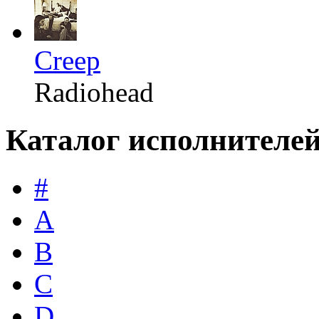
Creep
Radiohead
Каталог исполнителе
#
A
B
C
D