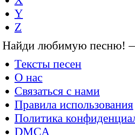
Y
Z
Найди любимую песню! —
Тексты песен
О нас
Связаться с нами
Правила использования
Политика конфиденциа
DMCA