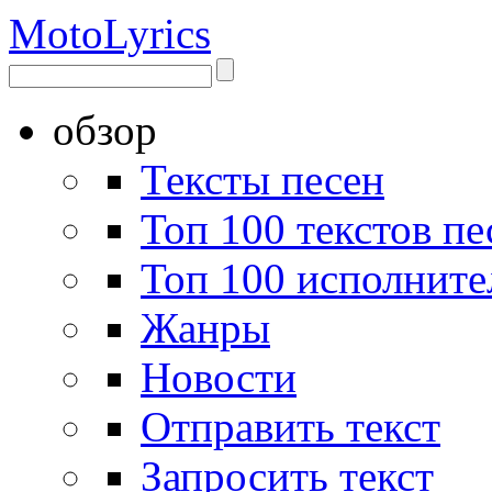
Moto
Lyrics
обзор
Тексты песен
Топ 100 текстов пе
Топ 100 исполните
Жанры
Новости
Отправить текст
Запросить текст