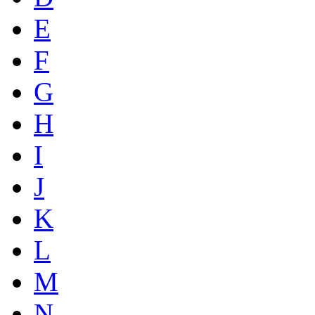
E
F
G
H
I
J
K
L
M
N