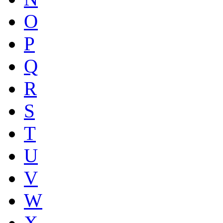
O
P
Q
R
S
T
U
V
W
X