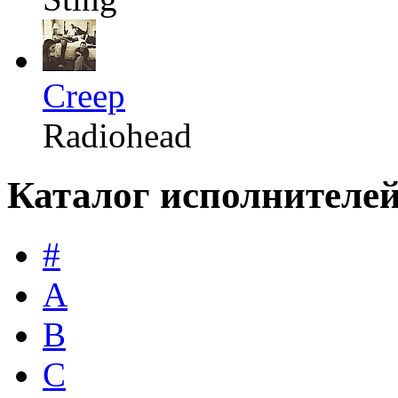
Creep
Radiohead
Каталог исполнителе
#
A
B
C