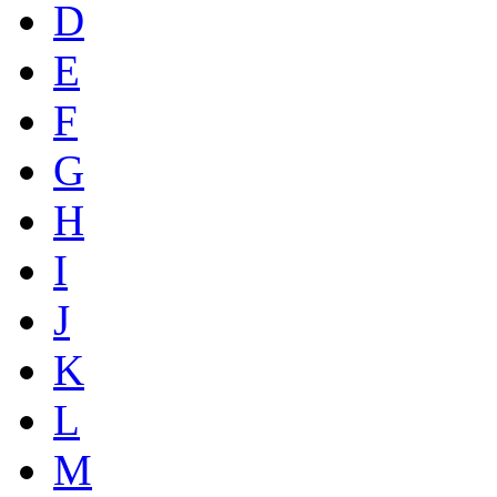
D
E
F
G
H
I
J
K
L
M