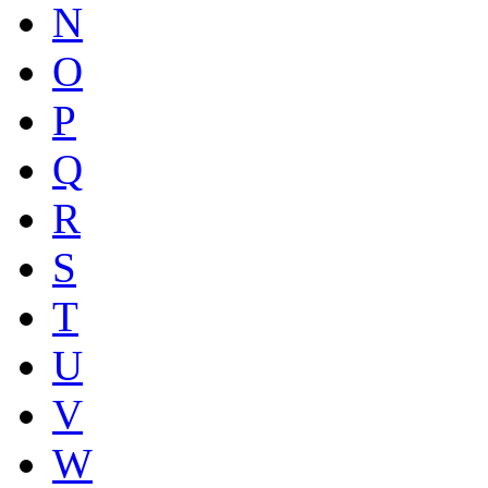
N
O
P
Q
R
S
T
U
V
W