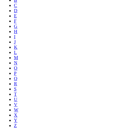
B
C
D
E
F
G
H
I
J
K
L
M
N
O
P
Q
R
S
T
U
V
W
X
Y
Z