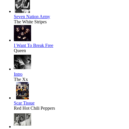
Seven Nation Army
The White Stripes
I Want To Break Free
Queen
Intro
The Xx
Scar Tissue
Red Hot Chili Peppers