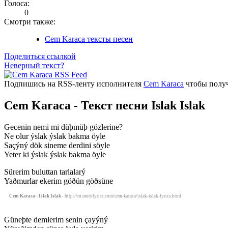
Голоса:
0
Смотри также:
Cem Karaca тексты песен
Поделиться ссылкой
Неверный текст?
Подпишись на RSS-ленту исполнителя
Cem Karaca
чтобы получ
Cem Karaca - Текст песни Islak Islak
Gecenin nemi mi düþmüþ gözlerine?
Ne olur ýslak ýslak bakma öyle
Saçýný dök sineme derdini söyle
Yeter ki ýslak ýslak bakma öyle
Sürerim buluttan tarlalarý
Yaðmurlar ekerim göðün göðsüne
Cem Karaca - Islak Islak
- http://ru.motolyrics.com/cem-karaca/islak-islak-lyrics.html
Güneþte demlerim senin çayýný