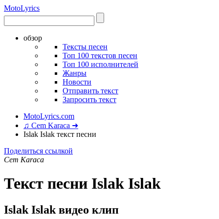
Moto
Lyrics
обзор
Тексты песен
Топ 100 текстов песен
Топ 100 исполнителей
Жанры
Новости
Отправить текст
Запросить текст
MotoLyrics.com
♫ Cem Karaca ➜
Islak Islak текст песни
Поделиться ссылкой
Cem Karaca
Текст песни Islak Islak
Islak Islak видео клип