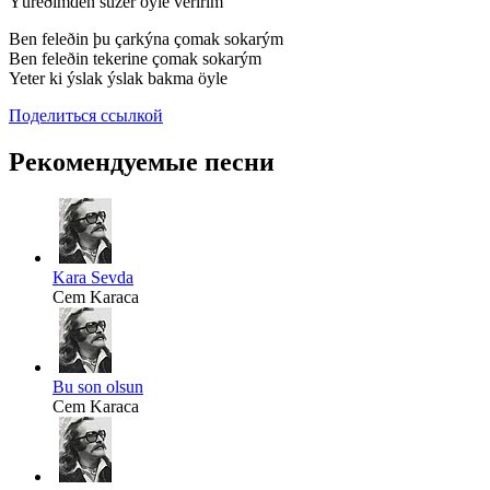
Yüreðimden süzer öyle veririm
Ben feleðin þu çarkýna çomak sokarým
Ben feleðin tekerine çomak sokarým
Yeter ki ýslak ýslak bakma öyle
Поделиться ссылкой
Рекомендуемые песни
Kara Sevda
Cem Karaca
Bu son olsun
Cem Karaca