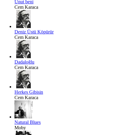
Unut beni
Cem Karaca
Deniz Üstü Köpürür
Cem Karaca
Dadaloğlu
Cem Karaca
Herkes Gibisin
Cem Karaca
Natural Blues
Moby