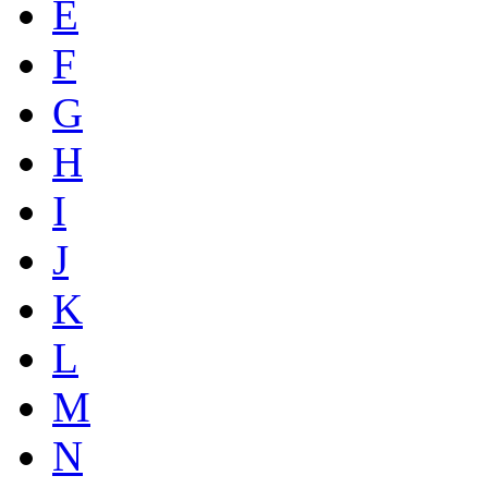
E
F
G
H
I
J
K
L
M
N