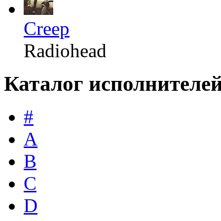
Creep
Radiohead
Каталог исполнителе
#
A
B
C
D