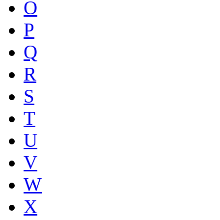
O
P
Q
R
S
T
U
V
W
X