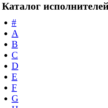
Каталог исполнителе
#
A
B
C
D
E
F
G