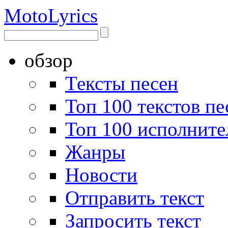
Moto
Lyrics
обзор
Тексты песен
Топ 100 текстов пе
Топ 100 исполните
Жанры
Новости
Отправить текст
Запросить текст