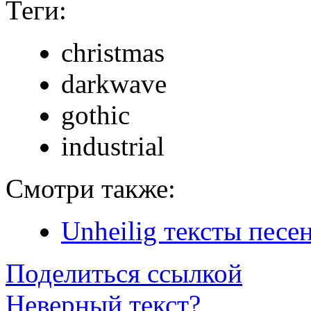
Теги:
christmas
darkwave
gothic
industrial
Смотри также:
Unheilig тексты песе
Поделиться ссылкой
Неверный текст?