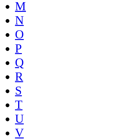
M
N
O
P
Q
R
S
T
U
V