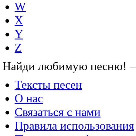
W
X
Y
Z
Найди любимую песню! —
Тексты песен
О нас
Связаться с нами
Правила использования