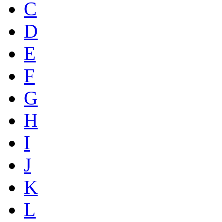
C
D
E
F
G
H
I
J
K
L