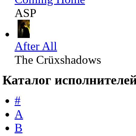
ASP
After All
The Crüxshadows
Каталог исполнителе
#
A
B