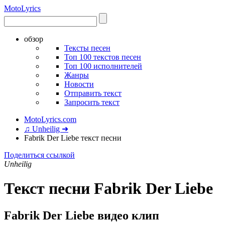
Moto
Lyrics
обзор
Тексты песен
Топ 100 текстов песен
Топ 100 исполнителей
Жанры
Новости
Отправить текст
Запросить текст
MotoLyrics.com
♫ Unheilig ➜
Fabrik Der Liebe текст песни
Поделиться ссылкой
Unheilig
Текст песни Fabrik Der Liebe
Fabrik Der Liebe видео клип