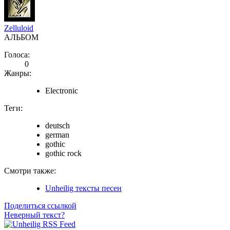
Zelluloid
АЛЬБОМ
Голоса:
0
Жанры:
Electronic
Теги:
deutsch
german
gothic
gothic rock
Смотри также:
Unheilig тексты песен
Поделиться ссылкой
Неверный текст?