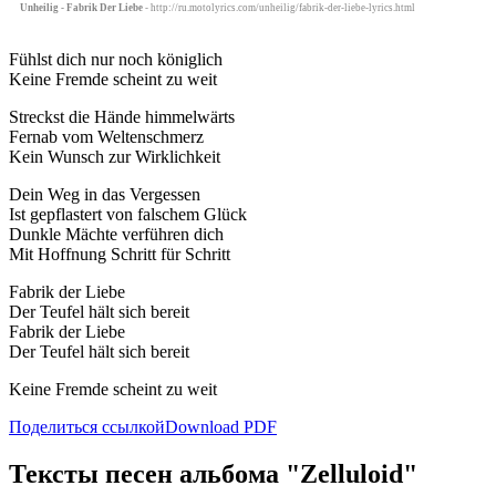
Unheilig - Fabrik Der Liebe
- http://ru.motolyrics.com/unheilig/fabrik-der-liebe-lyrics.html
Fühlst dich nur noch königlich
Keine Fremde scheint zu weit
Streckst die Hände himmelwärts
Fernab vom Weltenschmerz
Kein Wunsch zur Wirklichkeit
Dein Weg in das Vergessen
Ist gepflastert von falschem Glück
Dunkle Mächte verführen dich
Mit Hoffnung Schritt für Schritt
Fabrik der Liebe
Der Teufel hält sich bereit
Fabrik der Liebe
Der Teufel hält sich bereit
Keine Fremde scheint zu weit
Поделиться ссылкой
Download PDF
Тексты песен альбома "Zelluloid"