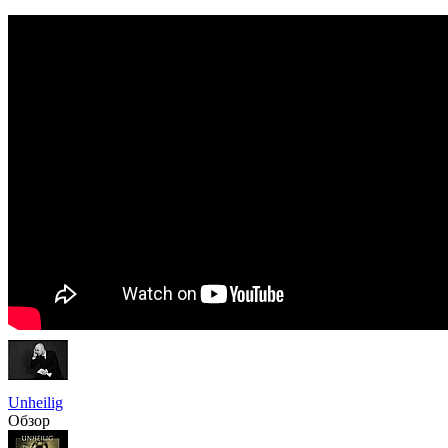
Unheilig
Обзор