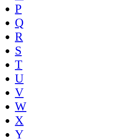
P
Q
R
S
T
U
V
W
X
Y