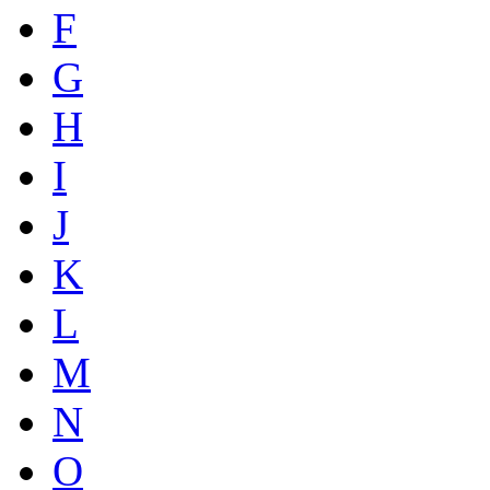
F
G
H
I
J
K
L
M
N
O