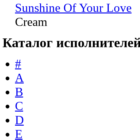
Sunshine Of Your Love
Cream
Каталог исполнителе
#
A
B
C
D
E