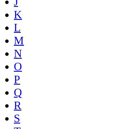
J
K
L
M
N
O
P
Q
R
S