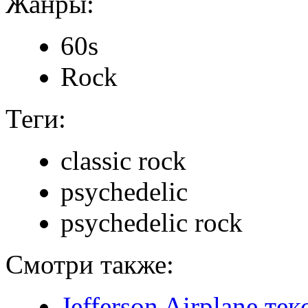
Жанры:
60s
Rock
Теги:
classic rock
psychedelic
psychedelic rock
Смотри также:
Jefferson Airplane те