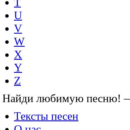
T
U
V
W
X
Y
Z
Найди любимую песню! —
Тексты песен
О нас