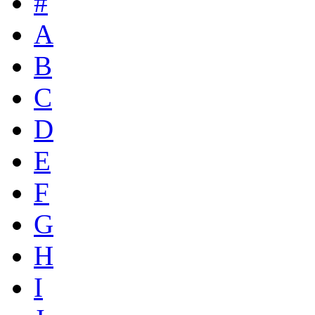
#
A
B
C
D
E
F
G
H
I