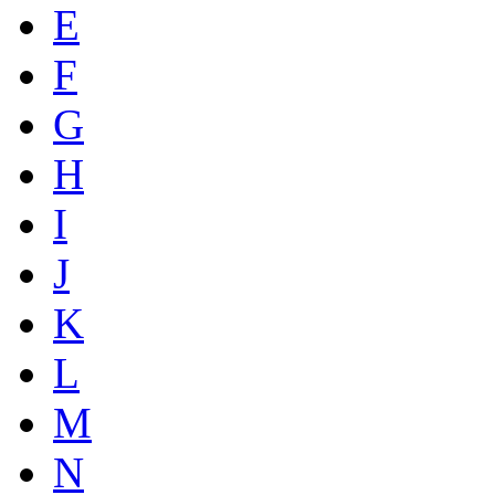
E
F
G
H
I
J
K
L
M
N