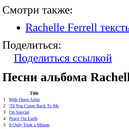
Смотри также:
Rachelle Ferrell текс
Поделиться:
Поделиться ссылкой
Песни альбома Rachelle
Title
1
With Open Arms
2
'Til You Come Back To Me
3
I'm Special
4
Peace On Earth
5
It Only Took a Minute