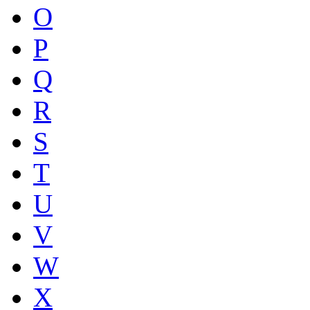
O
P
Q
R
S
T
U
V
W
X