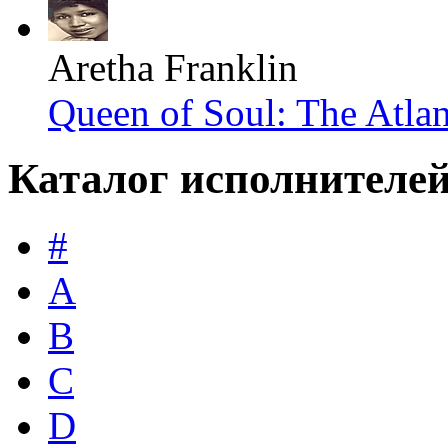
Aretha Franklin
Queen of Soul: The Atlan
Каталог исполнителе
#
A
B
C
D