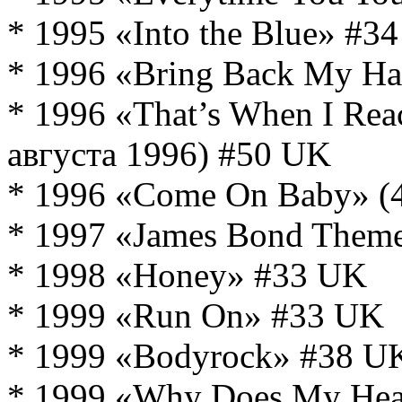
* 1995 «Into the Blue» #3
* 1996 «Bring Back My Ha
* 1996 «That’s When I Rea
августа 1996) #50 UK
* 1996 «Come On Baby» (4
* 1997 «James Bond Theme
* 1998 «Honey» #33 UK
* 1999 «Run On» #33 UK
* 1999 «Bodyrock» #38 U
* 1999 «Why Does My Hea