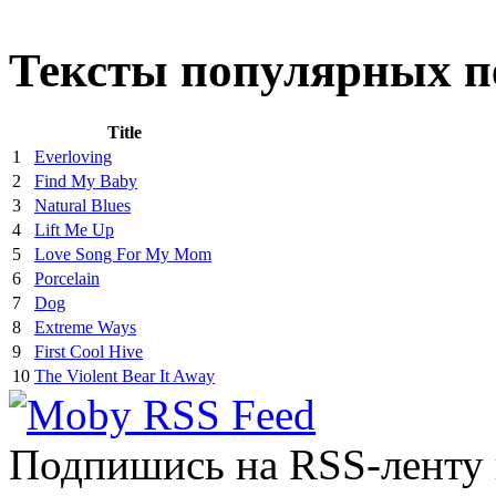
Тексты популярных п
Title
1
Everloving
2
Find My Baby
3
Natural Blues
4
Lift Me Up
5
Love Song For My Mom
6
Porcelain
7
Dog
8
Extreme Ways
9
First Cool Hive
10
The Violent Bear It Away
Подпишись на RSS-ленту