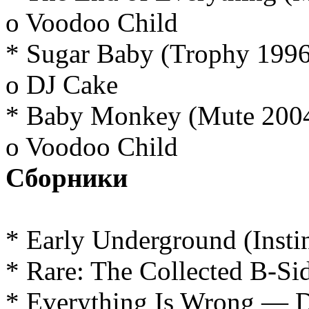
o Voodoo Child
* Sugar Baby (Trophy 1996
o DJ Cake
* Baby Monkey (Mute 200
o Voodoo Child
Сборники
* Early Underground (Insti
* Rare: The Collected B-S
* Everything Is Wrong — 