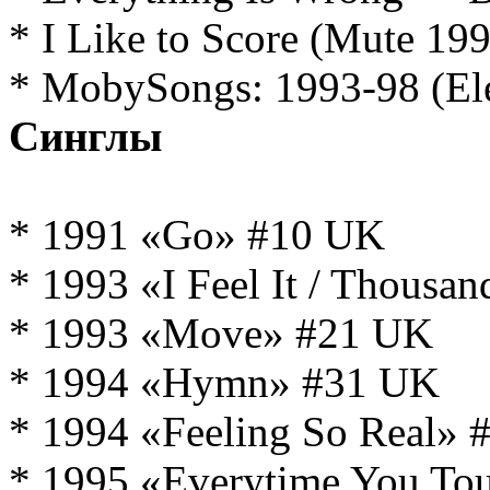
* I Like to Score (Mute 19
* MobySongs: 1993-98 (Ele
Синглы
* 1991 «Go» #10 UK
* 1993 «I Feel It / Thousa
* 1993 «Move» #21 UK
* 1994 «Hymn» #31 UK
* 1994 «Feeling So Real»
* 1995 «Everytime You T