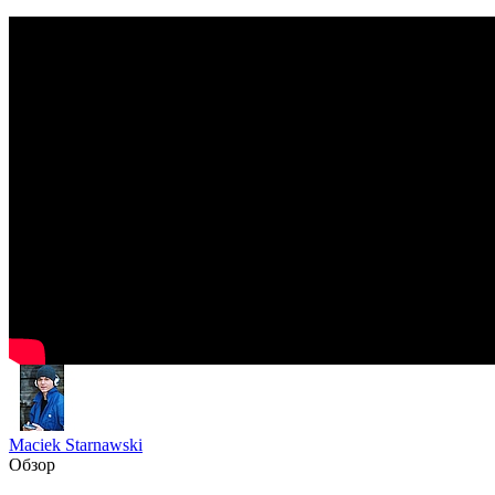
Maciek Starnawski
Обзор