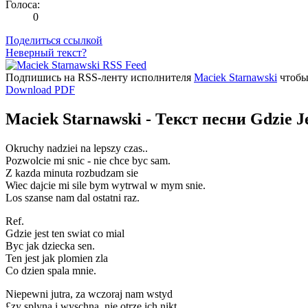
Голоса:
0
Поделиться ссылкой
Неверный текст?
Подпишись на RSS-ленту исполнителя
Maciek Starnawski
чтобы
Download PDF
Maciek Starnawski - Текст песни Gdzie Je
Okruchy nadziei na lepszy czas..
Pozwolcie mi snic - nie chce byc sam.
Z kazda minuta rozbudzam sie
Wiec dajcie mi sile bym wytrwal w mym snie.
Los szanse nam dal ostatni raz.
Ref.
Gdzie jest ten swiat co mial
Byc jak dziecka sen.
Ten jest jak plomien zla
Co dzien spala mnie.
Niepewni jutra, za wczoraj nam wstyd
£zy splyna i wyschna, nie otrze ich nikt.