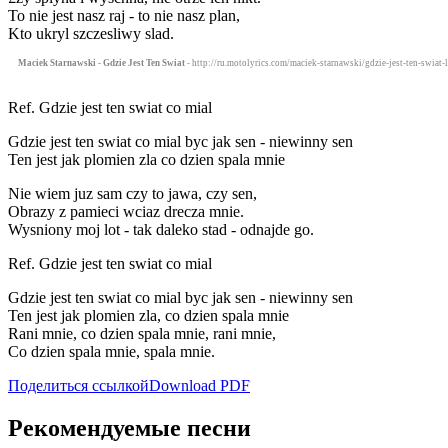
To nie jest nasz raj - to nie nasz plan,
Kto ukryl szczesliwy slad.
Maciek Starnawski - Gdzie Jest Ten Swiat
- http://ru.motolyrics.com/maciek-starnawski/gdzie-jest-ten-swiat-l
Ref. Gdzie jest ten swiat co mial
Gdzie jest ten swiat co mial byc jak sen - niewinny sen
Ten jest jak plomien zla co dzien spala mnie
Nie wiem juz sam czy to jawa, czy sen,
Obrazy z pamieci wciaz drecza mnie.
Wysniony moj lot - tak daleko stad - odnajde go.
Ref. Gdzie jest ten swiat co mial
Gdzie jest ten swiat co mial byc jak sen - niewinny sen
Ten jest jak plomien zla, co dzien spala mnie
Rani mnie, co dzien spala mnie, rani mnie,
Co dzien spala mnie, spala mnie.
Поделиться ссылкой
Download PDF
Рекомендуемые песни