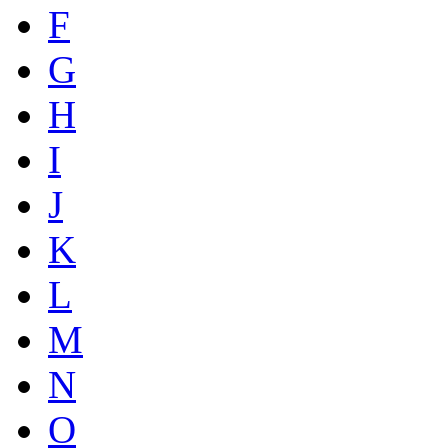
F
G
H
I
J
K
L
M
N
O