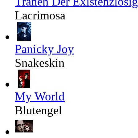
Tränen Der Existenzlosig
Lacrimosa
Panicky Joy
Snakeskin
My World
Blutengel