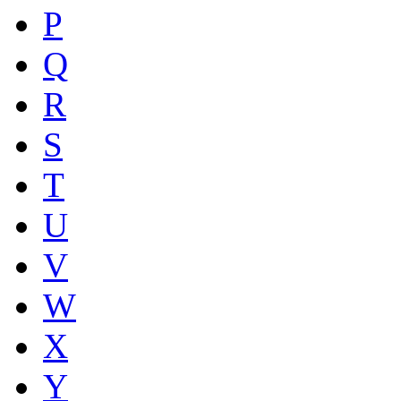
P
Q
R
S
T
U
V
W
X
Y