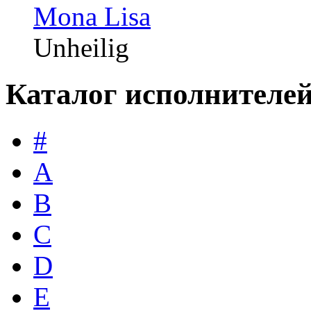
Mona Lisa
Unheilig
Каталог исполнителе
#
A
B
C
D
E