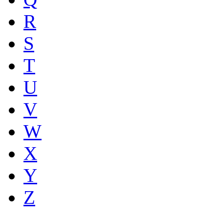
R
S
T
U
V
W
X
Y
Z