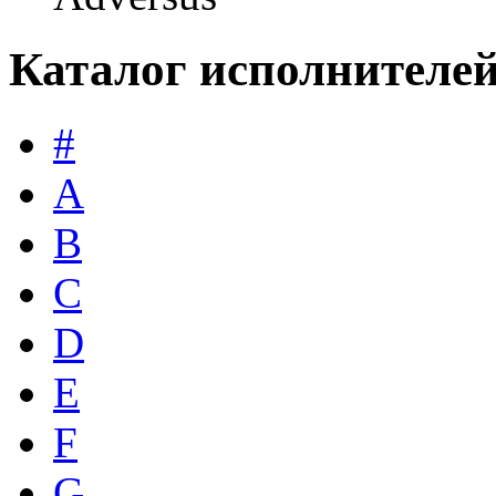
Каталог исполнителе
#
A
B
C
D
E
F
G