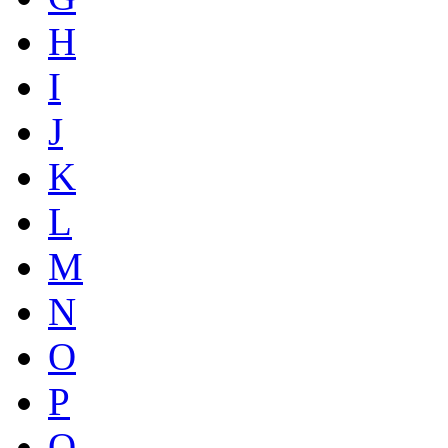
H
I
J
K
L
M
N
O
P
Q