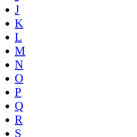
J
K
L
M
N
O
P
Q
R
S