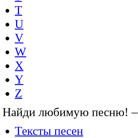
T
U
V
W
X
Y
Z
Найди любимую песню! —
Тексты песен