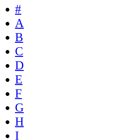
#
A
B
C
D
E
F
G
H
I