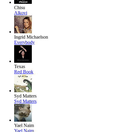
Chisu
Alkovi
Ingrid Michaelson
Everybody
Texas
Red Book
Syd Matters
Syd Matters
Yael Naim
Yael Naim