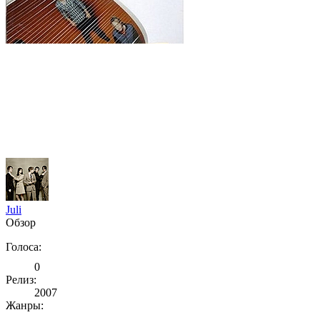
Juli
Обзор
Голоса:
0
Релиз:
2007
Жанры: