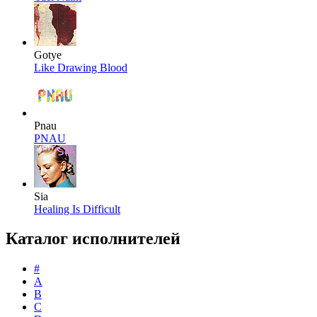
Gotye
Like Drawing Blood
Pnau
PNAU
Sia
Healing Is Difficult
Каталог исполнителей
#
A
B
C