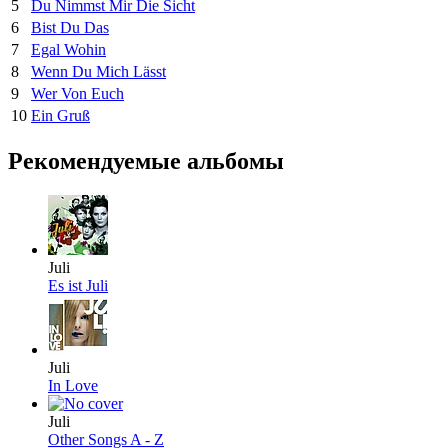
5
Du Nimmst Mir Die Sicht
6
Bist Du Das
7
Egal Wohin
8
Wenn Du Mich Lässt
9
Wer Von Euch
10
Ein Gruß
Рекомендуемые альбомы
Juli
Es ist Juli
Juli
In Love
Juli
Other Songs A - Z