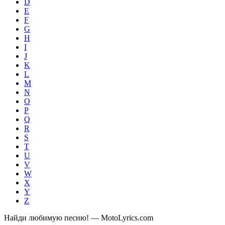
D
E
F
G
H
I
J
K
L
M
N
O
P
Q
R
S
T
U
V
W
X
Y
Z
Найди любимую песню! — MotoLyrics.com