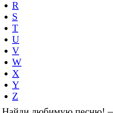
R
S
T
U
V
W
X
Y
Z
Найди любимую песню! —