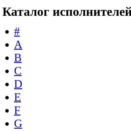
Каталог исполнителе
#
A
B
C
D
E
F
G