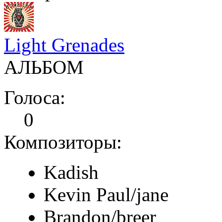
Light Grenades
АЛЬБОМ
Голоса:
0
Композиторы:
Kadish
Kevin Paul/jane
Brandon/breer