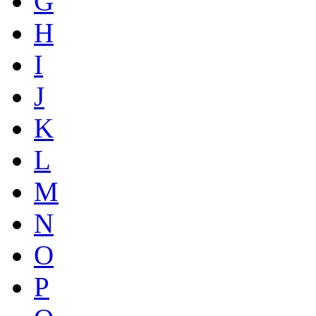
G
H
I
J
K
L
M
N
O
P