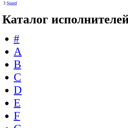
3
Stand
Каталог исполнителе
#
A
B
C
D
E
F