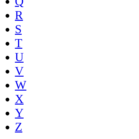
Q
R
S
T
U
V
W
X
Y
Z