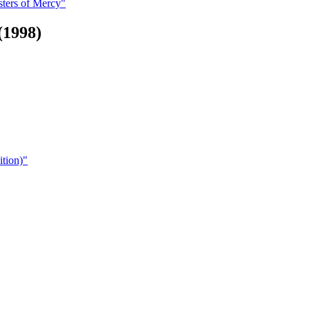
ters of Mercy"
(1998)
tion)"