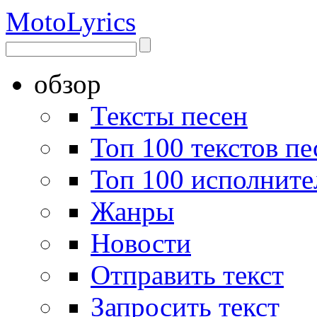
Moto
Lyrics
обзор
Тексты песен
Топ 100 текстов пе
Топ 100 исполните
Жанры
Новости
Отправить текст
Запросить текст