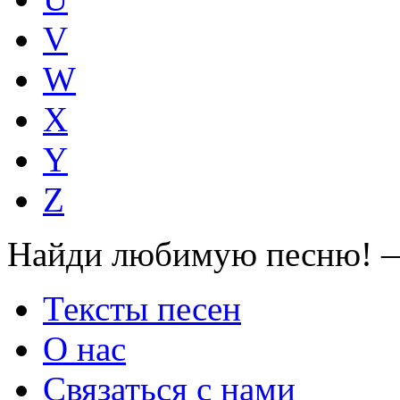
V
W
X
Y
Z
Найди любимую песню! —
Тексты песен
О нас
Связаться с нами