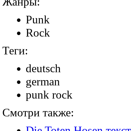
Жанры:
Punk
Rock
Теги:
deutsch
german
punk rock
Смотри также:
Die Toten Hosen текс