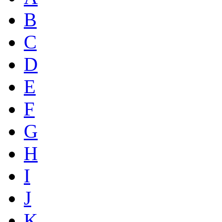
B
C
D
E
F
G
H
I
J
K