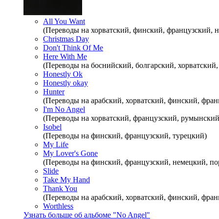
All You Want
(Переводы на хорватский, финский, французский, 
Christmas Day
Don't Think Of Me
Here With Me
(Переводы на боснийский, болгарский, хорватский,
Honestly Ok
Honestly okay
Hunter
(Переводы на арабский, хорватский, финский, фра
I'm No Angel
(Переводы на хорватский, французский, румынский
Isobel
(Переводы на финский, французский, турецкий)
My Life
My Lover's Gone
(Переводы на финский, французский, немецкий, по
Slide
Take My Hand
Thank You
(Переводы на арабский, хорватский, финский, фран
Worthless
Узнать больше об альбоме "No Angel"