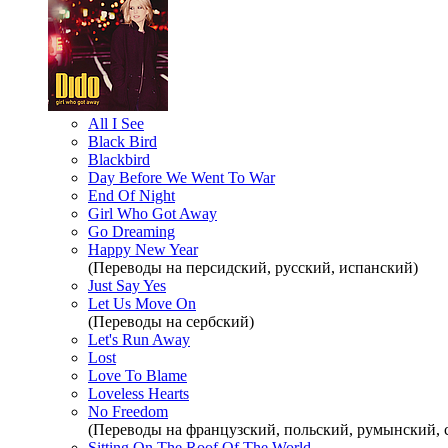
All I See
Black Bird
Blackbird
Day Before We Went To War
End Of Night
Girl Who Got Away
Go Dreaming
Happy New Year
(Переводы на персидский, русский, испанский)
Just Say Yes
Let Us Move On
(Переводы на сербский)
Let's Run Away
Lost
Love To Blame
Loveless Hearts
No Freedom
(Переводы на французский, польский, румынский, 
Sitting On The Roof Of The World