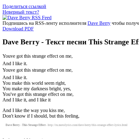
Поделиться ссылкой
Неверный текст?
Подпишись на RSS-ленту исполнителя
Dave Berry
чтобы получа
Download PDF
Dave Berry - Текст песни This Strange Ef
Youve got this strange effect on me,
And I like it.
Youve got this strange effect on me,
And I like it.
You make this world seem right,
You make my darkness bright, yes,
You've got this strange effect on me,
And I like it, and I like it
And I like the way you kiss me,
Don't know if I should, but this feeling,
Dave Berry - This Strange Effect
- http://ru.motolyrics.com/dave-berry/this-strange-effect-lyrics.html