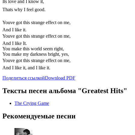
Its love and I know it,
Thats why I feel good.
Youve got this strange effect on me,
And I like it.
Youve got this strange effect on me,
And I like It.
You make this world seem right,
You make my darkness bright, yes,
Youve got this strange effect on me,
And I like it, and I like it.
Поделиться ссылкой
Download PDF
Тексты песен альбома "Greatest Hits"
The Crying Game
Рекомендуемые песни