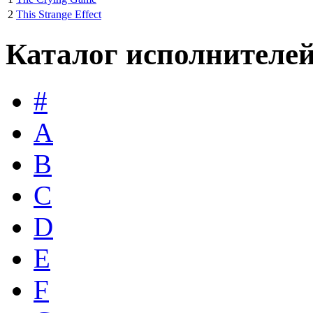
2
This Strange Effect
Каталог исполнителе
#
A
B
C
D
E
F