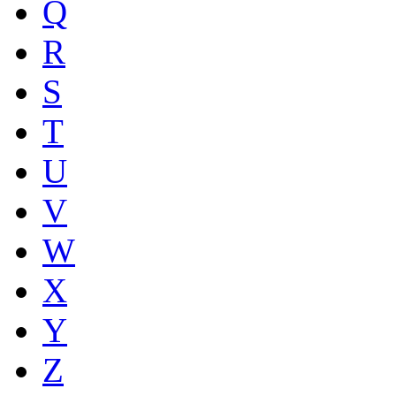
Q
R
S
T
U
V
W
X
Y
Z