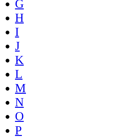
G
H
I
J
K
L
M
N
O
P