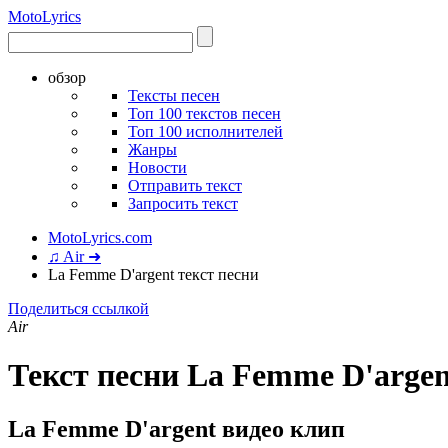
Moto
Lyrics
обзор
Тексты песен
Топ 100 текстов песен
Топ 100 исполнителей
Жанры
Новости
Отправить текст
Запросить текст
MotoLyrics.com
♫ Air ➜
La Femme D'argent текст песни
Поделиться ссылкой
Air
Текст песни La Femme D'argen
La Femme D'argent видео клип