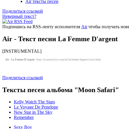
Air тексты песен
Поделиться ссылкой
Неверный текст?
Подпишись на RSS-ленту исполнителя
Air
чтобы получать новы
Air - Текст песни La Femme D'argent
[INSTRUMENTAL]
Air - La Femme D'argent
- http://ru.motolyrics.com/air/la-femme-dargent-lyrics.html
Поделиться ссылкой
Тексты песен альбома "Moon Safari"
Kelly Watch The Stars
Le Voyage De Penelope
New Star in The Sky
Remember
Sexy Boy