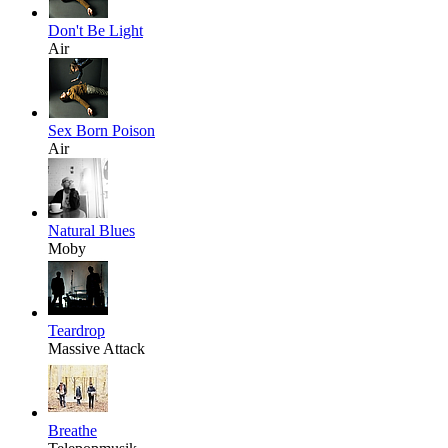
Don't Be Light
Air
Sex Born Poison
Air
Natural Blues
Moby
Teardrop
Massive Attack
Breathe