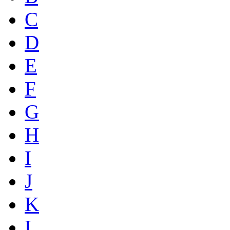
C
D
E
F
G
H
I
J
K
L