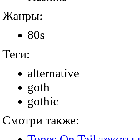
Жанры:
80s
Теги:
alternative
goth
gothic
Смотри также:
Tones On Tail тексты