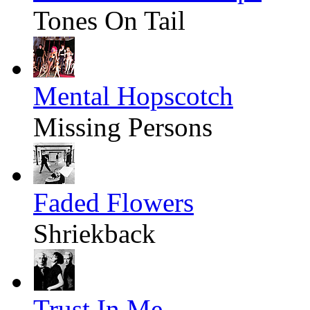
Tones On Tail
Mental Hopscotch
Missing Persons
Faded Flowers
Shriekback
Trust In Me