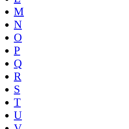
M
N
O
P
Q
R
S
T
U
V