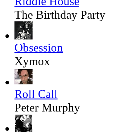
Riddle House
The Birthday Party
Obsession
Xymox
Roll Call
Peter Murphy