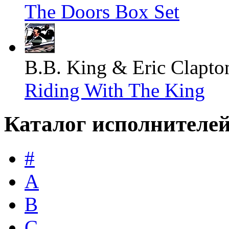
The Doors Box Set
B.B. King & Eric Clapto
Riding With The King
Каталог исполнителе
#
A
B
C