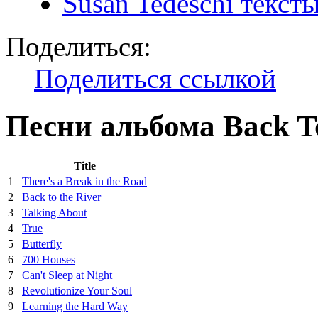
Susan Tedeschi текст
Поделиться:
Поделиться ссылкой
Песни альбома Back T
Title
1
There's a Break in the Road
2
Back to the River
3
Talking About
4
True
5
Butterfly
6
700 Houses
7
Can't Sleep at Night
8
Revolutionize Your Soul
9
Learning the Hard Way