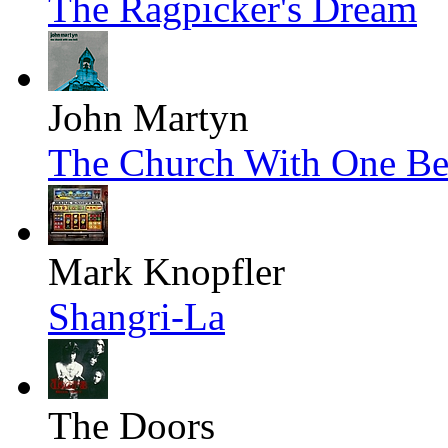
The Ragpicker's Dream
John Martyn
The Church With One Be
Mark Knopfler
Shangri-La
The Doors