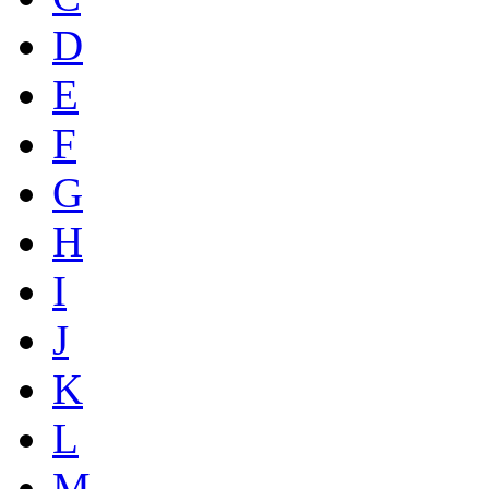
D
E
F
G
H
I
J
K
L
M