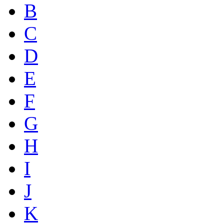
B
C
D
E
F
G
H
I
J
K