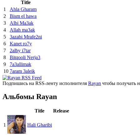
Title
1
Ahla Gharam
2
Bism el hawa
3
Albi Ma3ak
4
Allah ma3ak
5
3azabi Mrafe2ni
6
Kanet ro7y
7
2alby i7tar
8
Bitqooli Nerja3
9
7a3allimak
10
7aram 3aleik
Подпишись на RSS-ленту исполнителя
Rayan
чтобы получать н
Альбомы Rayan
Title
Release
1
Hali Gharibi