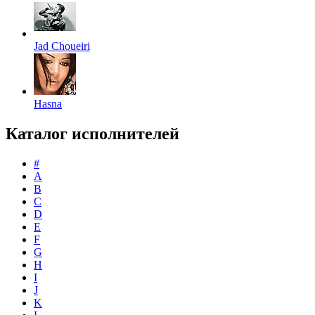
Jad Choueiri
Hasna
Каталог исполнителей
#
A
B
C
D
E
F
G
H
I
J
K