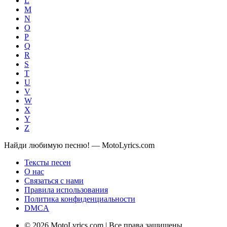
L
M
N
O
P
Q
R
S
T
U
V
W
X
Y
Z
Найди любимую песню! — MotoLyrics.com
Тексты песен
О нас
Связаться с нами
Правила использования
Политика конфиденциальности
DMCA
© 2026 MotoLyrics.com | Все права защищены