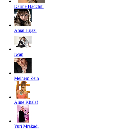
Darine Hadchiti
Amal Hijazi
Iwan
Melhem Zein
Aline Khalaf
Yuri Mrakadi