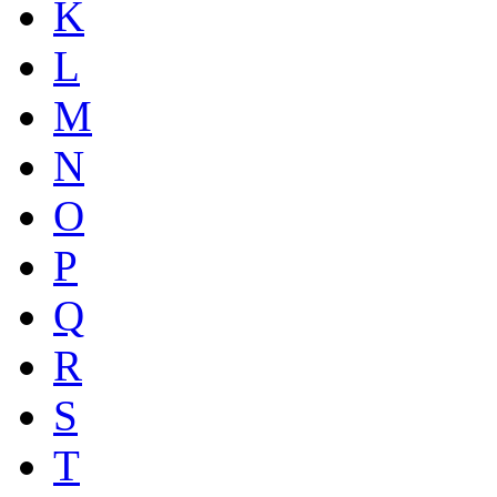
K
L
M
N
O
P
Q
R
S
T