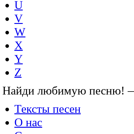
U
V
W
X
Y
Z
Найди любимую песню! —
Тексты песен
О нас