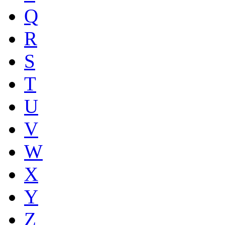
Q
R
S
T
U
V
W
X
Y
Z