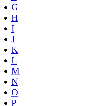
G
H
I
J
K
L
M
N
O
P