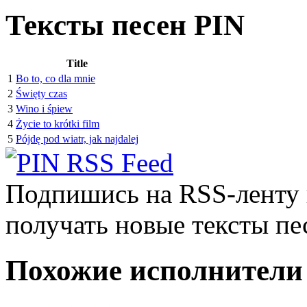
Тексты песен PIN
Title
1
Bo to, co dla mnie
2
Święty czas
3
Wino i śpiew
4
Życie to krótki film
5
Pójdę pod wiatr, jak najdalej
Подпишись на RSS-ленту
получать новые тексты пе
Похожие исполнители