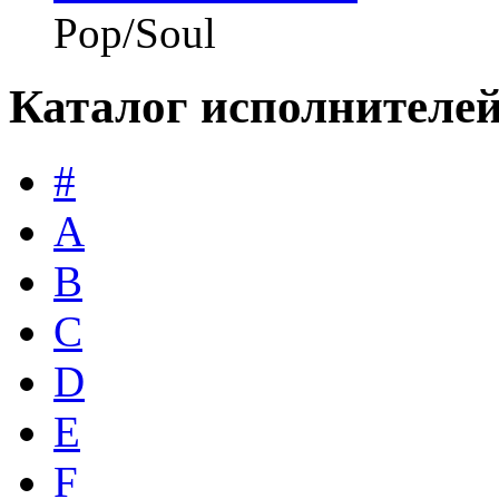
Pop/Soul
Каталог исполнителе
#
A
B
C
D
E
F