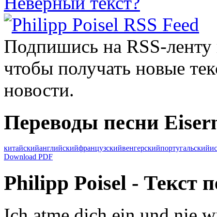
Неверный текст?
Подпишись на RSS-ленту
чтобы получать новые тек
новости.
Переводы песни Eisern
китайский
английский
французский
венгерский
португальский
и
Download PDF
Philipp Poisel - Текст 
Ich atme dich ein und nie w