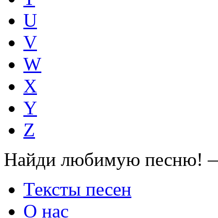
U
V
W
X
Y
Z
Найди любимую песню! —
Тексты песен
О нас