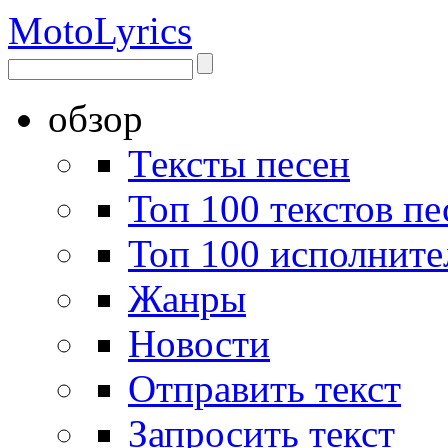
Moto
Lyrics
обзор
Тексты песен
Топ 100 текстов пе
Топ 100 исполните
Жанры
Новости
Отправить текст
Запросить текст