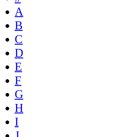
A
B
C
D
E
F
G
H
I
J