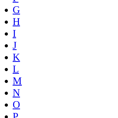
G
H
I
J
K
L
M
N
O
P