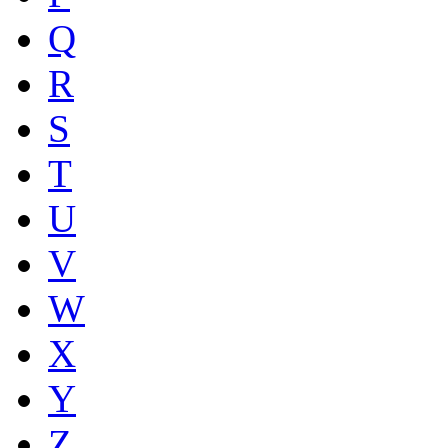
Q
R
S
T
U
V
W
X
Y
Z