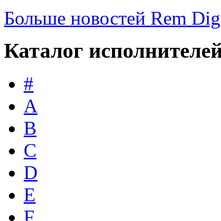
Больше новостей Rem Dig
Каталог исполнителе
#
A
B
C
D
E
F