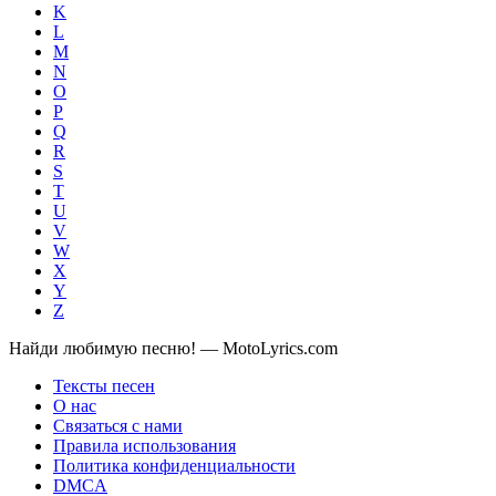
K
L
M
N
O
P
Q
R
S
T
U
V
W
X
Y
Z
Найди любимую песню! — MotoLyrics.com
Тексты песен
О нас
Связаться с нами
Правила использования
Политика конфиденциальности
DMCA