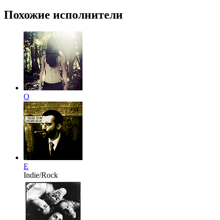
Похожие исполнители
O
E
Indie/Rock