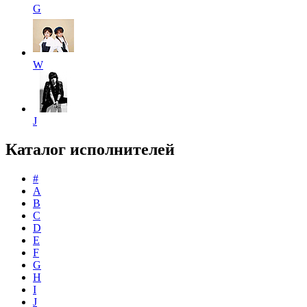
G
W
J
Каталог исполнителей
#
A
B
C
D
E
F
G
H
I
J