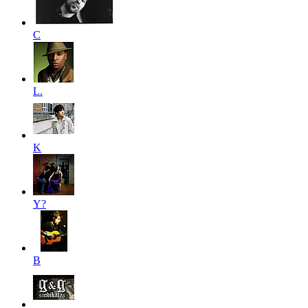
C
L.
K
Y?
B