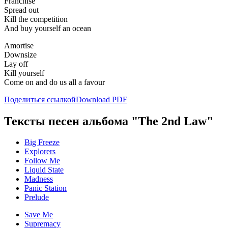
Franchise
Spread out
Kill the competition
And buy yourself an ocean
Amortise
Downsize
Lay off
Kill yourself
Come on and do us all a favour
Поделиться ссылкой
Download PDF
Тексты песен альбома "The 2nd Law"
Big Freeze
Explorers
Follow Me
Liquid State
Madness
Panic Station
Prelude
Save Me
Supremacy