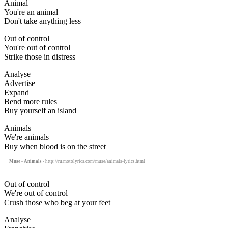
Animal
You're an animal
Don't take anything less
Out of control
You're out of control
Strike those in distress
Analyse
Advertise
Expand
Bend more rules
Buy yourself an island
Animals
We're animals
Buy when blood is on the street
Muse - Animals
- http://ru.motolyrics.com/muse/animals-lyrics.html
Out of control
We're out of control
Crush those who beg at your feet
Analyse