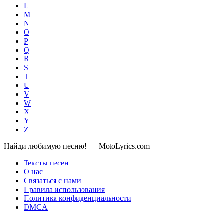
L
M
N
O
P
Q
R
S
T
U
V
W
X
Y
Z
Найди любимую песню! — MotoLyrics.com
Тексты песен
О нас
Связаться с нами
Правила использования
Политика конфиденциальности
DMCA