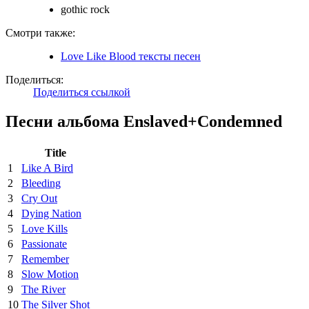
gothic rock
Смотри также:
Love Like Blood тексты песен
Поделиться:
Поделиться ссылкой
Песни альбома Enslaved+Condemned
Title
1
Like A Bird
2
Bleeding
3
Cry Out
4
Dying Nation
5
Love Kills
6
Passionate
7
Remember
8
Slow Motion
9
The River
10
The Silver Shot