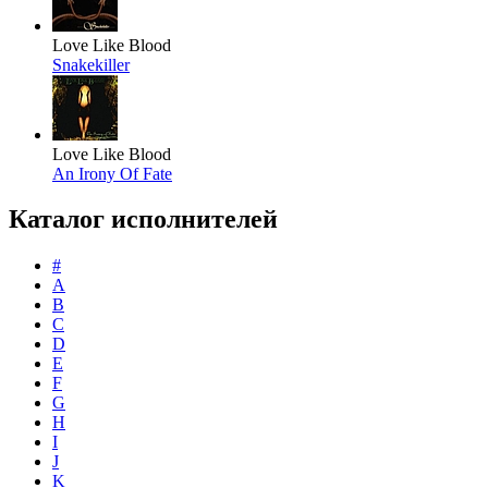
Love Like Blood
Snakekiller
Love Like Blood
An Irony Of Fate
Каталог исполнителей
#
A
B
C
D
E
F
G
H
I
J
K