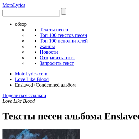
Moto
Lyrics
обзор
Тексты песен
Топ 100 текстов песен
Топ 100 исполнителей
Жанры
Новости
Отправить текст
Запросить текст
MotoLyrics.com
Love Like Blood
Enslaved+Condemned альбом
Поделиться ссылкой
Love Like Blood
Тексты песен альбома Ensla