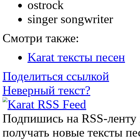
ostrock
singer songwriter
Смотри также:
Karat тексты песен
Поделиться ссылкой
Неверный текст?
Подпишись на RSS-ленту
получать новые тексты пе