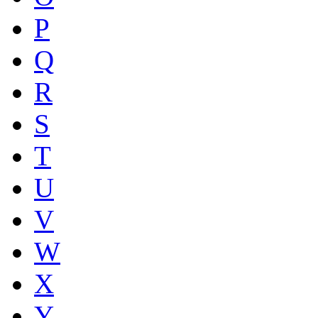
P
Q
R
S
T
U
V
W
X
Y