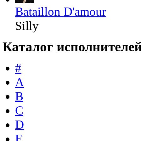
Bataillon D'amour
Silly
Каталог исполнителе
#
A
B
C
D
E