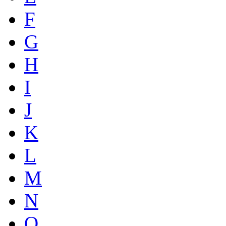
F
G
H
I
J
K
L
M
N
O