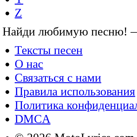
Z
Найди любимую песню! —
Тексты песен
О нас
Связаться с нами
Правила использования
Политика конфиденциа
DMCA