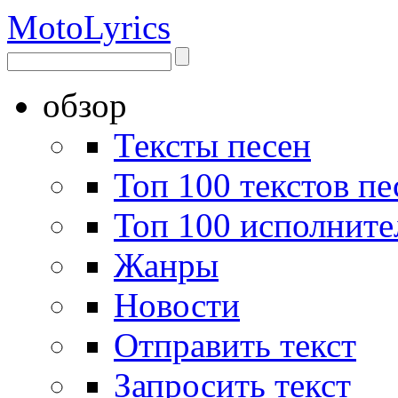
Moto
Lyrics
обзор
Тексты песен
Топ 100 текстов пе
Топ 100 исполните
Жанры
Новости
Отправить текст
Запросить текст