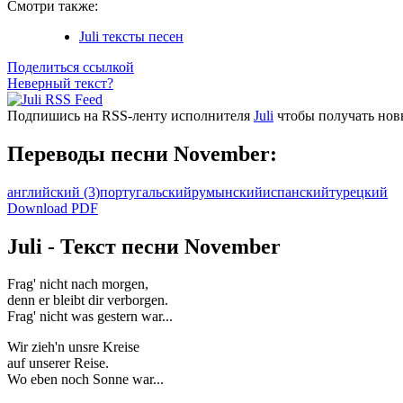
Смотри также:
Juli тексты песен
Поделиться ссылкой
Неверный текст?
Подпишись на RSS-ленту исполнителя
Juli
чтобы получать новы
Переводы песни November:
английский
(3)
португальский
румынский
испанский
турецкий
Download PDF
Juli - Текст песни November
Frag' nicht nach morgen,
denn er bleibt dir verborgen.
Frag' nicht was gestern war...
Wir zieh'n unsre Kreise
auf unserer Reise.
Wo eben noch Sonne war...