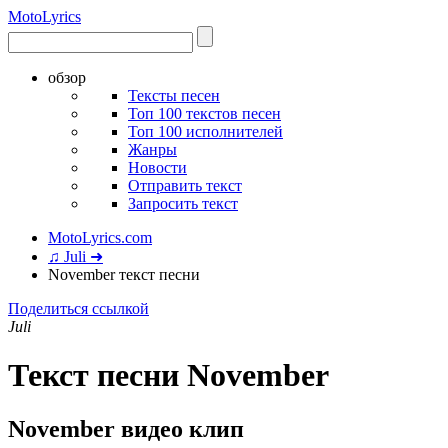
Moto
Lyrics
обзор
Тексты песен
Топ 100 текстов песен
Топ 100 исполнителей
Жанры
Новости
Отправить текст
Запросить текст
MotoLyrics.com
♫ Juli ➜
November текст песни
Поделиться ссылкой
Juli
Текст песни November
November видео клип