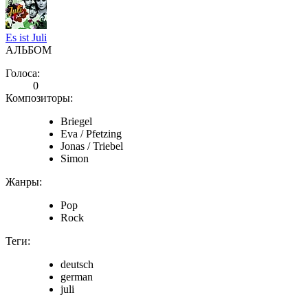
Es ist Juli
АЛЬБОМ
Голоса:
0
Композиторы:
Briegel
Eva / Pfetzing
Jonas / Triebel
Simon
Жанры:
Pop
Rock
Теги:
deutsch
german
juli