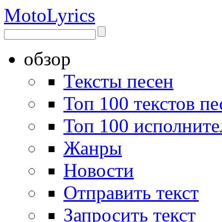
Moto
Lyrics
обзор
Тексты песен
Топ 100 текстов пе
Топ 100 исполните
Жанры
Новости
Отправить текст
Запросить текст