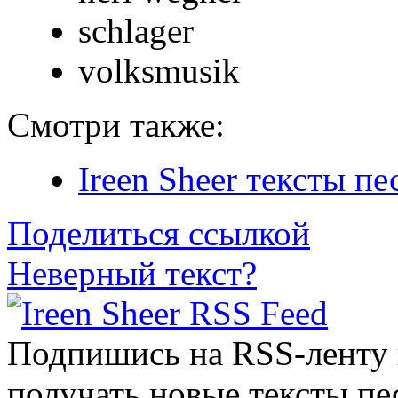
schlager
volksmusik
Смотри также:
Ireen Sheer тексты пе
Поделиться ссылкой
Неверный текст?
Подпишись на RSS-ленту
получать новые тексты пе