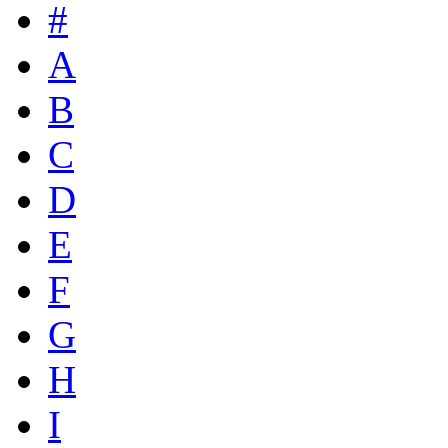
#
A
B
C
D
E
F
G
H
I