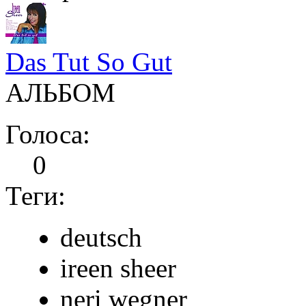
Das Tut So Gut
АЛЬБОМ
Голоса:
0
Теги:
deutsch
ireen sheer
neri wegner