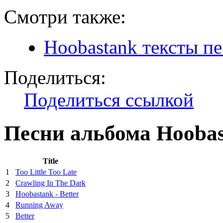
Смотри также:
Hoobastank тексты пе
Поделиться:
Поделиться ссылкой
Песни альбома Hooba
Title
1
Too Little Too Late
2
Crawling In The Dark
3
Hoobastank - Better
4
Running Away
5
Better