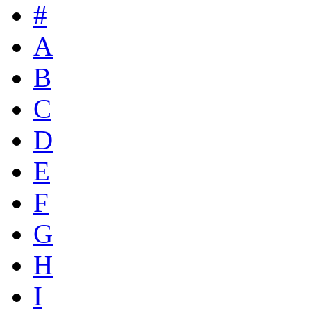
#
A
B
C
D
E
F
G
H
I