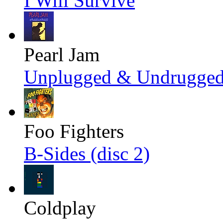
I Will Survive
Pearl Jam
Unplugged & Undrugge
Foo Fighters
B-Sides (disc 2)
Coldplay