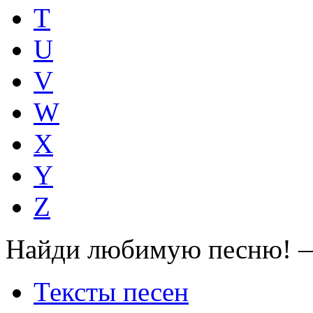
T
U
V
W
X
Y
Z
Найди любимую песню! —
Тексты песен