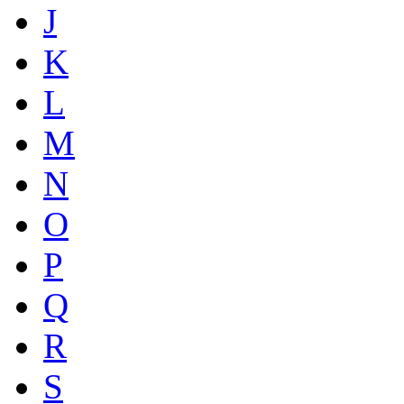
J
K
L
M
N
O
P
Q
R
S