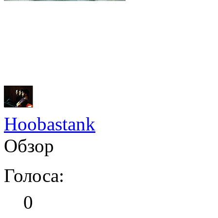
Hoobastank
Обзор
Голоса:
0