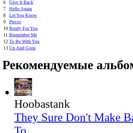
6
Give It Back
7
Hello Again
8
Let You Know
9
Pieces
10
Ready For You
11
Remember Me
12
To Be With You
13
Up And Gone
Рекомендуемые альб
Hoobastank
They Sure Don't Make Ba
To