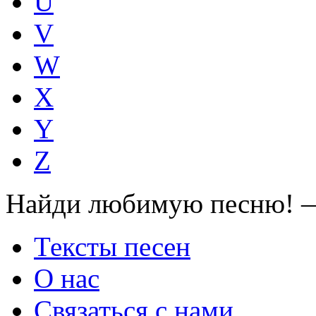
U
V
W
X
Y
Z
Найди любимую песню! —
Тексты песен
О нас
Связаться с нами