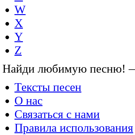
W
X
Y
Z
Найди любимую песню! —
Тексты песен
О нас
Связаться с нами
Правила использования