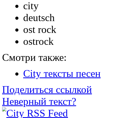
city
deutsch
ost rock
ostrock
Смотри также:
City тексты песен
Поделиться ссылкой
Неверный текст?