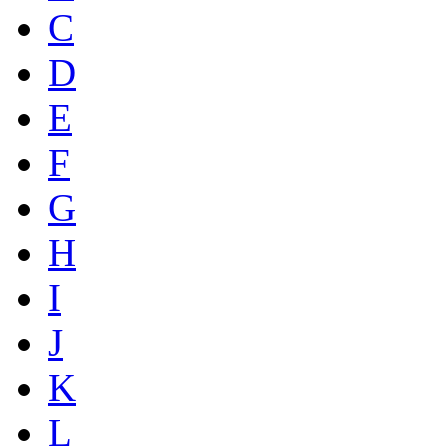
C
D
E
F
G
H
I
J
K
L