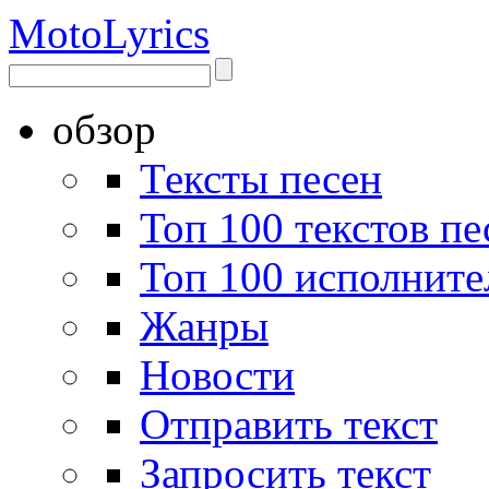
Moto
Lyrics
обзор
Тексты песен
Топ 100 текстов пе
Топ 100 исполните
Жанры
Новости
Отправить текст
Запросить текст