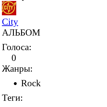
City
АЛЬБОМ
Голоса:
0
Жанры:
Rock
Теги: