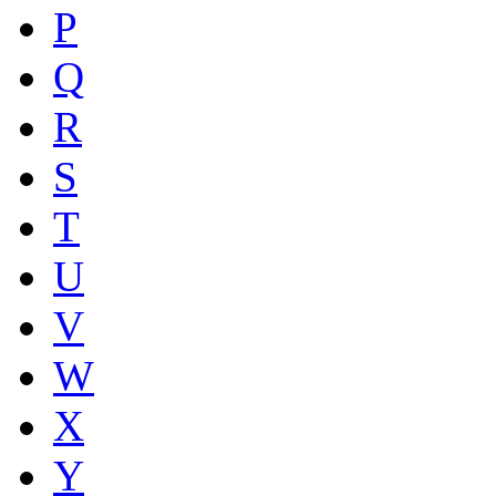
P
Q
R
S
T
U
V
W
X
Y