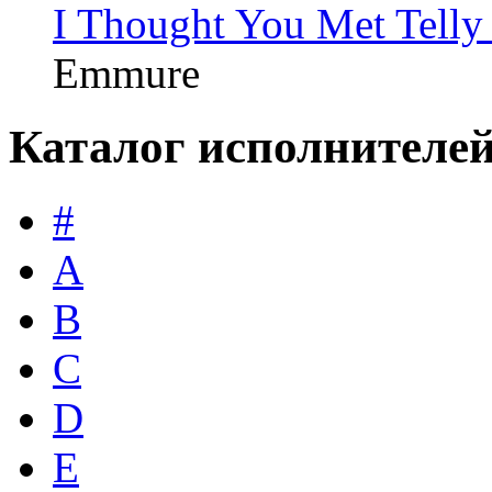
I Thought You Met Telly
Emmure
Каталог исполнителе
#
A
B
C
D
E