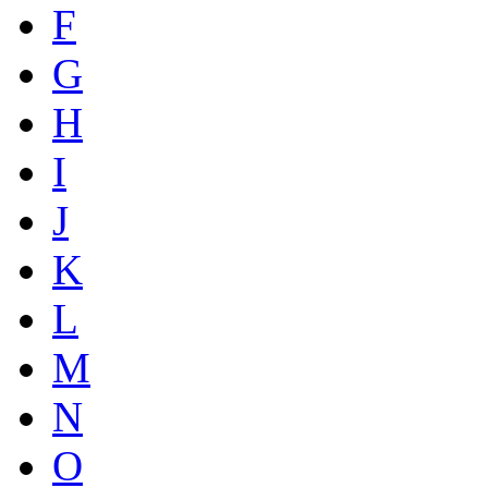
F
G
H
I
J
K
L
M
N
O