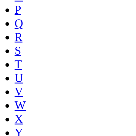
P
Q
R
S
T
U
V
W
X
Y