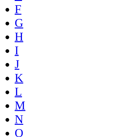
F
G
H
I
J
K
L
M
N
O