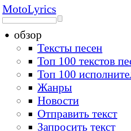
Moto
Lyrics
обзор
Тексты песен
Топ 100 текстов пе
Топ 100 исполните
Жанры
Новости
Отправить текст
Запросить текст