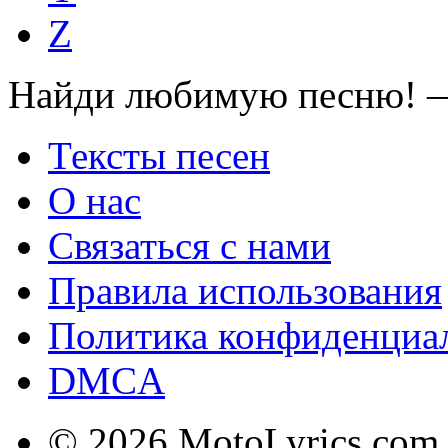
Z
Найди любимую песню! —
Тексты песен
О нас
Связаться с нами
Правила использования
Политика конфиденциа
DMCA
© 2026 MotoLyrics.com