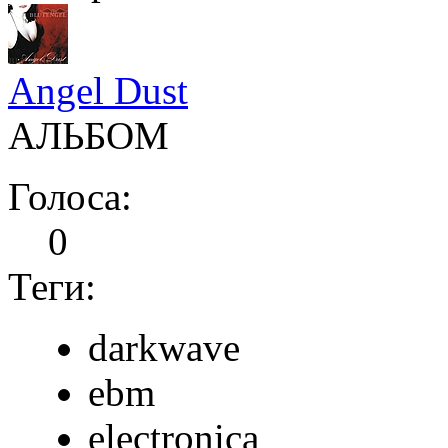
Angel Dust
АЛЬБОМ
Голоса:
0
Теги:
darkwave
ebm
electronica