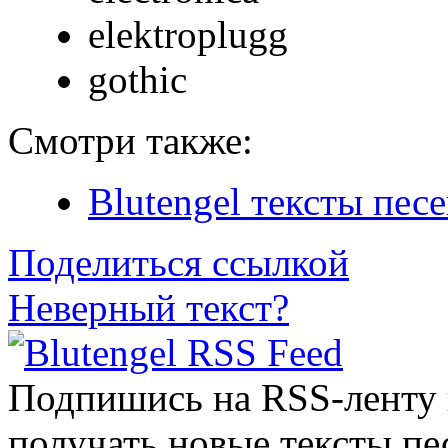
elektroplugg
gothic
Смотри также:
Blutengel тексты пес
Поделиться ссылкой
Неверный текст?
Подпишись на RSS-ленту
получать новые тексты пе