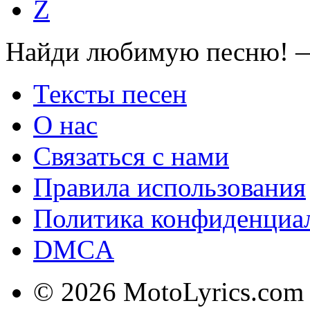
Z
Найди любимую песню! —
Тексты песен
О нас
Связаться с нами
Правила использования
Политика конфиденциа
DMCA
© 2026 MotoLyrics.com