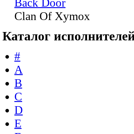
Back Door
Clan Of Xymox
Каталог исполнителе
#
A
B
C
D
E