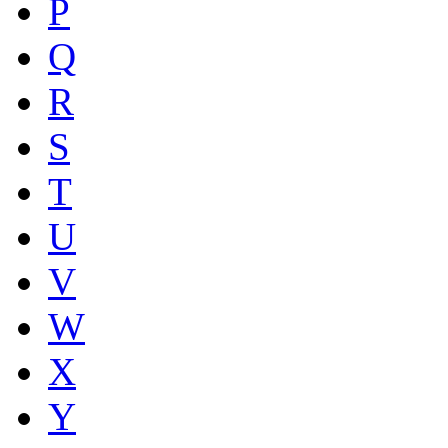
P
Q
R
S
T
U
V
W
X
Y