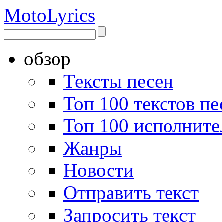
Moto
Lyrics
обзор
Тексты песен
Топ 100 текстов пе
Топ 100 исполните
Жанры
Новости
Отправить текст
Запросить текст