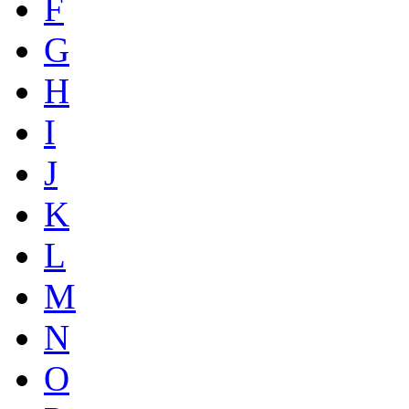
F
G
H
I
J
K
L
M
N
O